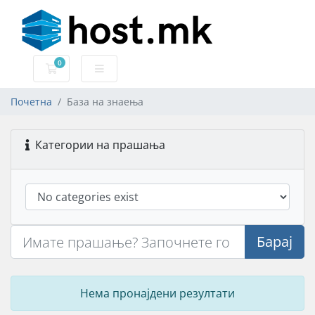
0
Потрошувачка кошничка
Почетна
База на знаења
Категории на прашања
Барај
Нема пронајдени резултати