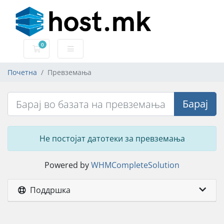
0
Потрошувачка кошничка
Почетна
Превземања
Барај
Не постојат датотеки за превземања
Powered by
WHMCompleteSolution
Поддршка