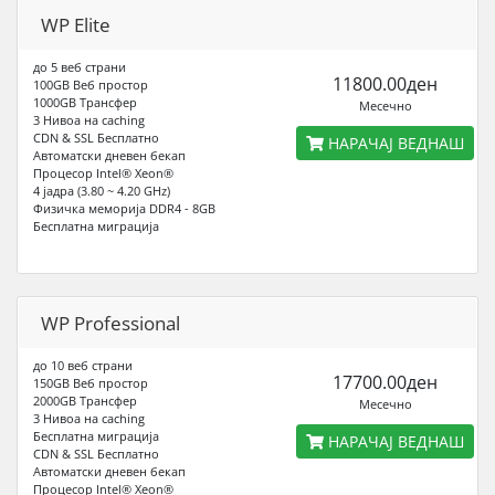
WP Elite
до 5 веб страни
11800.00ден
100GB Веб простор
1000GB Трансфер
Месечно
3 Нивоа на caching
CDN & SSL Бесплатно
НАРАЧАЈ ВЕДНАШ
Автоматски дневен бекап
Процесор Intel® Xeon®
4 јадра (3.80 ~ 4.20 GHz)
Физичка меморија DDR4 - 8GB
Бесплатна миграција
WP Professional
до 10 веб страни
17700.00ден
150GB Веб простор
2000GB Трансфер
Месечно
3 Нивоа на caching
Бесплатна миграција
НАРАЧАЈ ВЕДНАШ
CDN & SSL Бесплатно
Автоматски дневен бекап
Процесор Intel® Xeon®