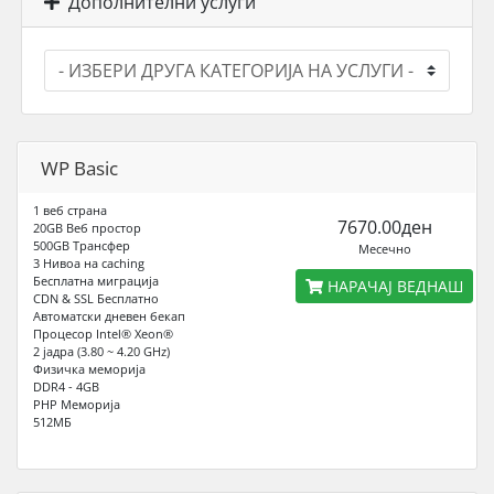
Дополнителни услуги
WP Basic
1 веб страна
7670.00ден
20GB Веб простор
500GB Трансфер
Месечно
3 Нивоа на caching
Бесплатна миграција
НАРАЧАЈ ВЕДНАШ
CDN & SSL Бесплатно
Автоматски дневен бекап
Процесор Intel® Xeon®
2 јадра (3.80 ~ 4.20 GHz)
Физичка меморија
DDR4 - 4GB
PHP Меморија
512МБ