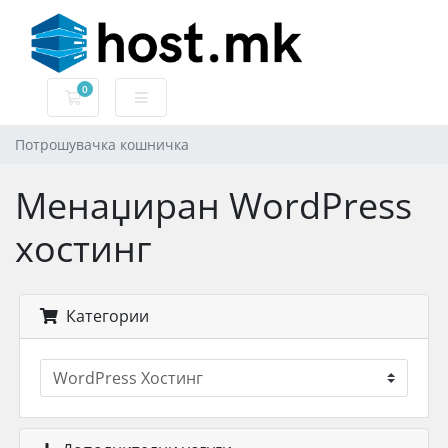
0
Потрошувачка кошничка
Потрошувачка кошничка
Менаџиран WordPress
хостинг
Категории