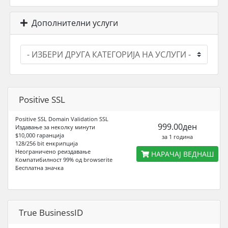
Дополнителни услуги
Positive SSL
Positive SSL Domain Validation SSL
999.00ден
Издавање за неколку минути
$10,000 гаранција
за 1 година
128/256 bit енкрипција
Неограниченo реиздавање
НАРАЧАЈ ВЕДНАШ
Компатибилност 99% од browserite
Бесплатна значка
True BusinessID