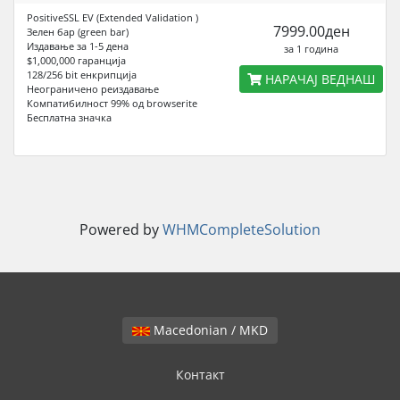
PositiveSSL EV (Extended Validation )
7999.00ден
Зелен бар (green bar)
Издавање за 1-5 дена
за 1 година
$1,000,000 гаранција
128/256 bit енкрипција
НАРАЧАЈ ВЕДНАШ
Неограниченo реиздавање
Компатибилност 99% од browserite
Бесплатна значка
Powered by
WHMCompleteSolution
Macedonian / MKD
Контакт