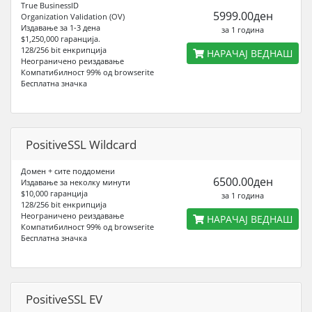
True BusinessID
5999.00ден
Organization Validation (OV)
Издавање за 1-3 дена
за 1 година
$1,250,000 гаранција.
128/256 bit енкрипција
НАРАЧАЈ ВЕДНАШ
Неограниченo реиздавање
Компатибилност 99% од browserite
Бесплатна значка
PositiveSSL Wildcard
Домен + сите поддомени
6500.00ден
Издавање за неколку минути
$10,000 гаранција
за 1 година
128/256 bit енкрипција
Неограниченo реиздавање
НАРАЧАЈ ВЕДНАШ
Компатибилност 99% од browserite
Бесплатна значка
PositiveSSL EV