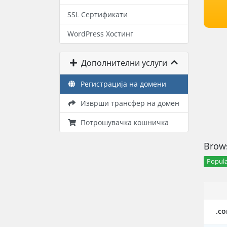
SSL Сертификати
WordPress Хостинг
Дополнителни услуги
Регистрација на домени
Изврши трансфер на домен
Потрошувачка кошничка
Brows
Popula
.c