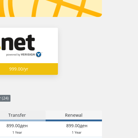
999.00/yr
 (24)
Transfer
Renewal
899.00ден
899.00ден
1 Year
1 Year