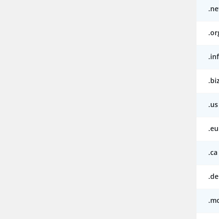
.ne
.or
.in
.bi
.us
.eu
.ca
.de
.m