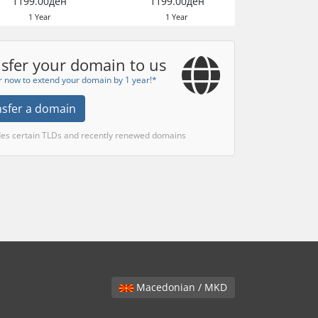
1199.00ден
1199.00ден
1 Year
1 Year
sfer your domain to us
r now to extend your domain by 1 year!*
nsfer a domain
des certain TLDs and recently renewed domains
Macedonian / MKD