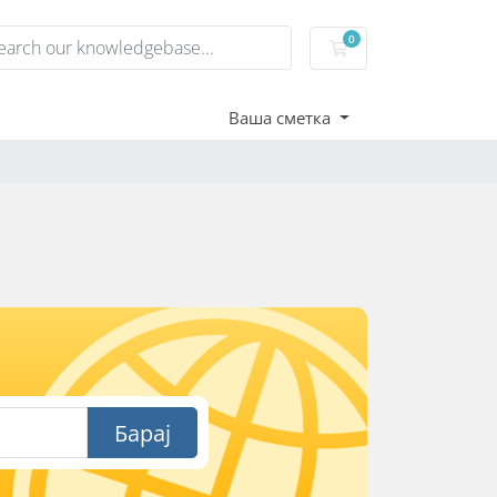
0
Потрошувачка кош
Ваша сметка
Барај