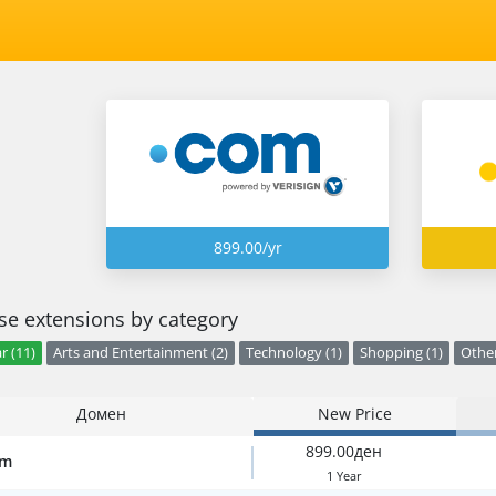
899.00/yr
e extensions by category
r (11)
Arts and Entertainment (2)
Technology (1)
Shopping (1)
Other
Домен
New Price
899.00ден
om
1 Year