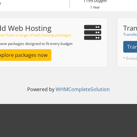
1199.00ден
e
1 Year
dd Web Hosting
Tran
Transfe
se from a range of web hosting packages
ave packages designed to fit every budget
Tra
xplore packages now
* Exclu
Powered by
WHMCompleteSolution