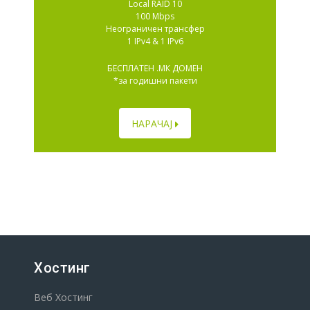
Local RAID 10
100 Mbps
Неограничен трансфер
1 IPv4 & 1 IPv6
БЕСПЛАТЕН .МК ДОМЕН
*за годишни пакети
НАРАЧАЈ
Хостинг
Веб Хостинг