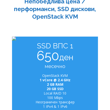
Непобедлива цена /
перформанси, SSD дискови,
OpenStack KVM
SSD ВПС 1
650
ден
месечно
OpenStack KVM
1 vCore @ 2.4 GHz
2 GB RAM
20 GB SSD
Local RAID 10
100 Mbps
Неограничен трансфер
1 IPv4 & 1 IPv6