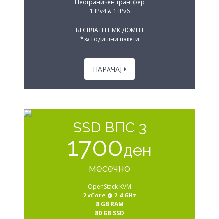
Неограничен трансфер
1 IPv4 & 1 IPv6
БЕСПЛАТЕН .МК ДОМЕН
*за годишни пакети
НАРАЧАЈ
SSD ВПС 3
1700
ден
месечно
OpenStack KVM
2 vCore @ 2.4 GHz
8 GB RAM
80 GB SSD