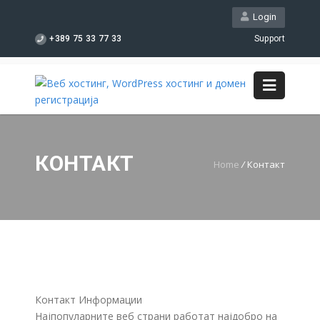
Login
+389 75 33 77 33
Support
КОНТАКТ
Home
/
Контакт
Контакт Информации
Најпопуларните веб страни работат најдобро на