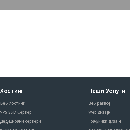
Хостинг
Наши Услуги
Веб Хостинг
Веб развој
VPS SSD Сервер
Web дизајн
Дедицирани сервери
Графички дизајн